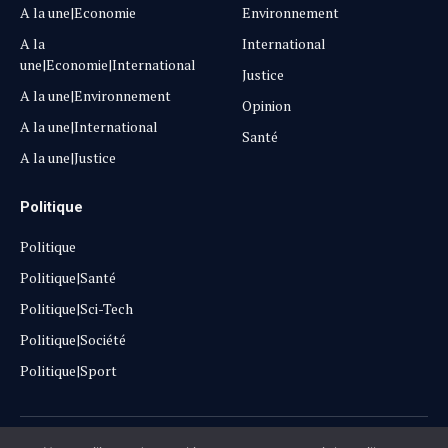
A la une|Economie
Environnement
A la
International
une|Economie|International
Justice
A la une|Environnement
Opinion
A la une|International
Santé
A la une|Justice
Politique
Politique
Politique|Santé
Politique|Sci-Tech
Politique|Société
Politique|Sport
Copyright © 2025
Lehautpanel