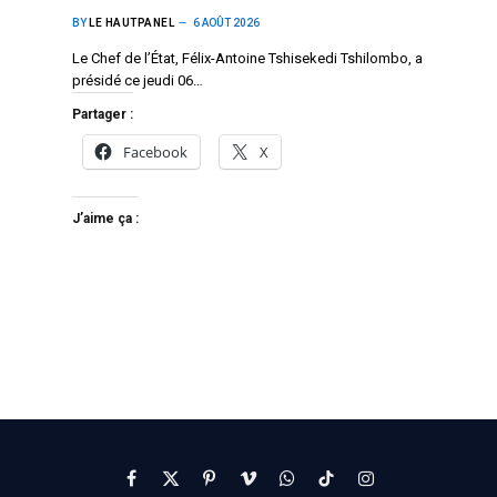
BY
LE HAUTPANEL
6 AOÛT 2026
Le Chef de l’État, Félix-Antoine Tshisekedi Tshilombo, a
présidé ce jeudi 06…
Partager :
Facebook
X
J’aime ça :
Facebook
X
Pinterest
Vimeo
WhatsApp
TikTok
Instagram