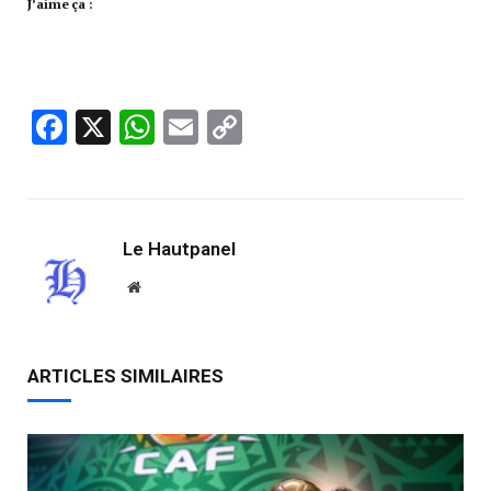
J’aime ça :
Facebook
X
WhatsApp
Email
Copy
Link
Le Hautpanel
Website
ARTICLES SIMILAIRES