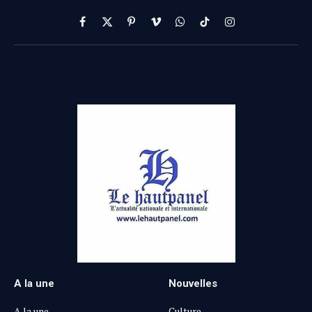
Facebook
X
Pinterest
Vimeo
WhatsApp
TikTok
Instagram
(Twitter)
A la une
Nouvelles
A la une
Culture