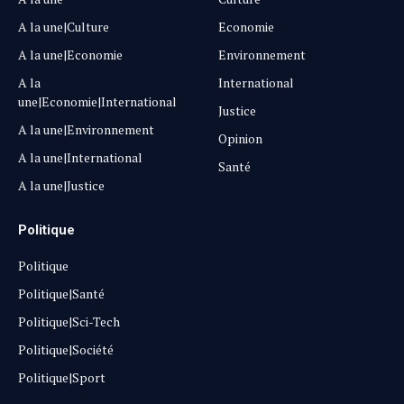
A la une|Culture
Economie
A la une|Economie
Environnement
A la
International
une|Economie|International
Justice
A la une|Environnement
Opinion
A la une|International
Santé
A la une|Justice
Politique
Politique
Politique|Santé
Politique|Sci-Tech
Politique|Société
Politique|Sport