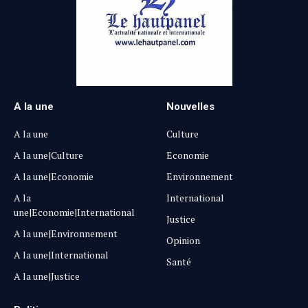
A la une
Nouvelles
A la une
Culture
A la une|Culture
Economie
A la une|Economie
Environnement
A la
International
une|Economie|International
Justice
A la une|Environnement
Opinion
A la une|International
Santé
A la une|Justice