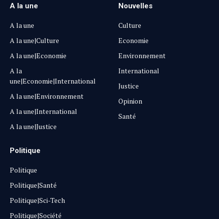
A la une
Nouvelles
A la une
Culture
A la une|Culture
Economie
A la une|Economie
Environnement
A la
International
une|Economie|International
Justice
A la une|Environnement
Opinion
A la une|International
Santé
A la une|Justice
Politique
Politique
Politique|Santé
Politique|Sci-Tech
Politique|Société