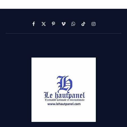
Facebook
X
Pinterest
Vimeo
WhatsApp
TikTok
Instagram
(Twitter)