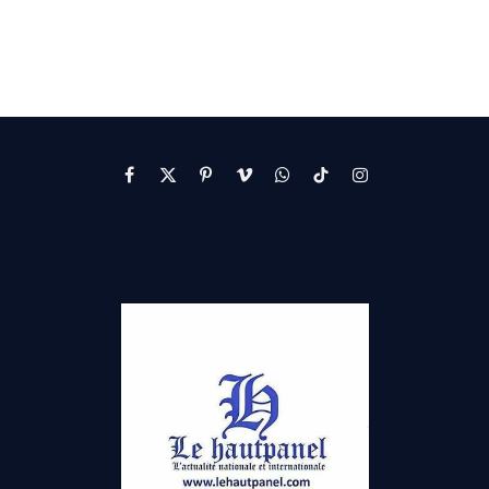
Facebook
X
Pinterest
Vimeo
WhatsApp
TikTok
Instagram
(Twitter)