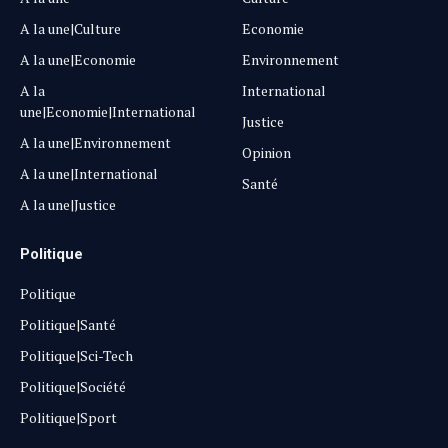
A la une|Culture
Economie
A la une|Economie
Environnement
A la
International
une|Economie|International
Justice
A la une|Environnement
Opinion
A la une|International
Santé
A la une|Justice
Politique
Politique
Politique|Santé
Politique|Sci-Tech
Politique|Société
Politique|Sport