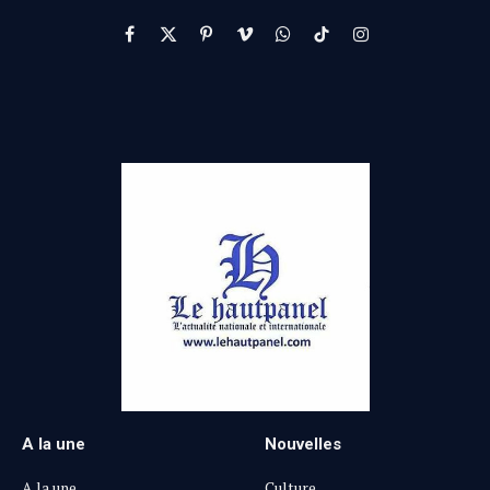
Facebook
X
Pinterest
Vimeo
WhatsApp
TikTok
Instagram
(Twitter)
A la une
Nouvelles
A la une
Culture