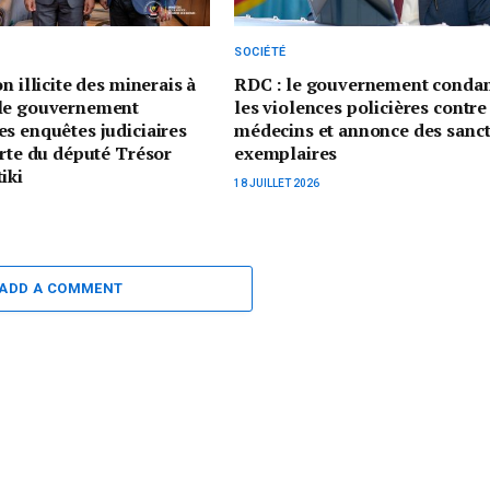
SOCIÉTÉ
n illicite des minerais à
RDC : le gouvernement cond
le gouvernement
les violences policières contre
s enquêtes judiciaires
médecins et annonce des sanc
erte du député Trésor
exemplaires
iki
18 JUILLET 2026
ADD A COMMENT