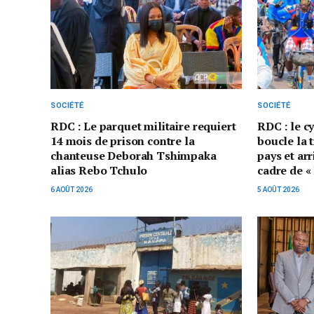
SOCIÉTÉ
SOCIÉTÉ
RDC : Le parquet militaire requiert
RDC : le c
14 mois de prison contre la
boucle la 
chanteuse Deborah Tshimpaka
pays et ar
alias Rebo Tchulo
cadre de «
6 AOÛT 2026
5 AOÛT 2026