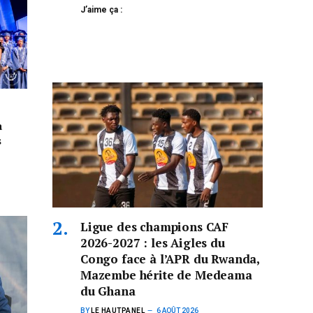
J’aime ça :
a
s
Ligue des champions CAF
2026-2027 : les Aigles du
Congo face à l’APR du Rwanda,
Mazembe hérite de Medeama
du Ghana
BY
LE HAUTPANEL
6 AOÛT 2026