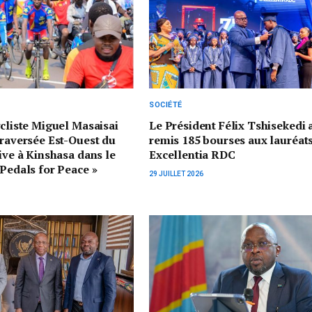
SOCIÉTÉ
ycliste Miguel Masaisai
Le Président Félix Tshisekedi 
traversée Est-Ouest du
remis 185 bourses aux lauréat
rive à Kinshasa dans le
Excellentia RDC
 Pedals for Peace »
29 JUILLET 2026