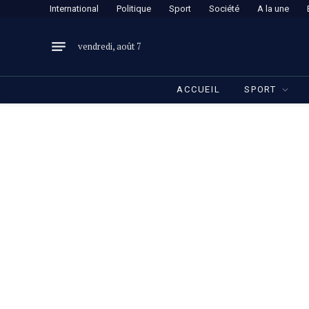
International
Politique
Sport
Société
A la une
vendredi, août 7
ACCUEIL
SPORT