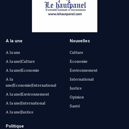
A la une
Nouvelles
A la une
Culture
A la une|Culture
Economie
A la une|Economie
Environnement
A la
International
une|Economie|International
Justice
A la une|Environnement
Opinion
A la une|International
Santé
A la une|Justice
Politique