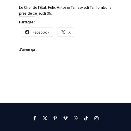
Le Chef de l’État, Félix-Antoine Tshisekedi Tshilombo, a
présidé ce jeudi 06…
Partager :
Facebook
X
J’aime ça :
Facebook
X
Pinterest
Vimeo
WhatsApp
TikTok
Instagram
(Twitter)