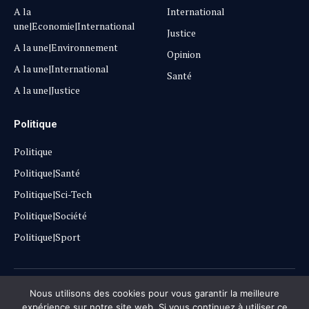
A la
International
une|Economie|International
Justice
A la une|Environnement
Opinion
A la une|International
Santé
A la une|Justice
Politique
Politique
Politique|Santé
Politique|Sci-Tech
Politique|Société
Politique|Sport
Copyright © 2025
Lehautpanel
Nous utilisons des cookies pour vous garantir la meilleure
expérience sur notre site web. Si vous continuez à utiliser ce