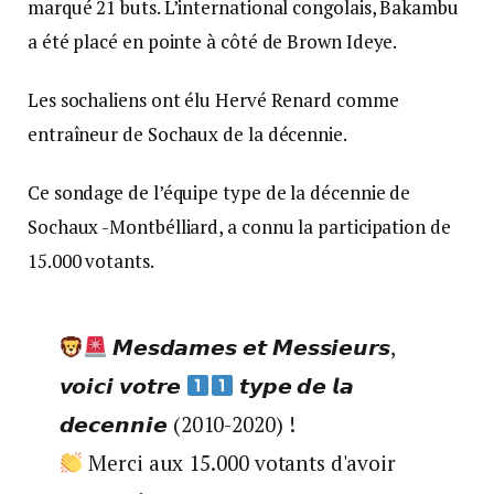
marqué 21 buts. L’international congolais, Bakambu
a été placé en pointe à côté de Brown Ideye.
Les sochaliens ont élu Hervé Renard comme
entraîneur de Sochaux de la décennie.
Ce sondage de l’équipe type de la décennie de
Sochaux -Montbélliard, a connu la participation de
15.000 votants.
𝙈𝙚𝙨𝙙𝙖𝙢𝙚𝙨 𝙚𝙩 𝙈𝙚𝙨𝙨𝙞𝙚𝙪𝙧𝙨,
𝙫𝙤𝙞𝙘𝙞 𝙫𝙤𝙩𝙧𝙚
𝙩𝙮𝙥𝙚 𝙙𝙚 𝙡𝙖
𝙙𝙚𝙘𝙚𝙣𝙣𝙞𝙚 (2010-2020) !
Merci aux 15.000 votants d'avoir