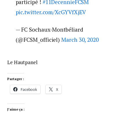
participé !
#11DecennieFCSM
pic.twitter.com/XcGYVfXjEV
— FC Sochaux-Montbéliard
(@FCSM_officiel)
March 30, 2020
Le Hautpanel
Partager :
Facebook
X
J’aime ça :