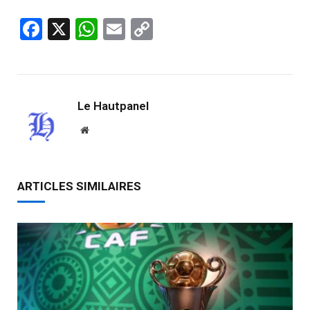
Facebook
X
WhatsApp
Email
Copy
Link
Le Hautpanel
Website
ARTICLES SIMILAIRES