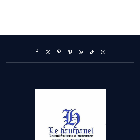
Facebook
X
Pinterest
Vimeo
WhatsApp
TikTok
Instagram
(Twitter)