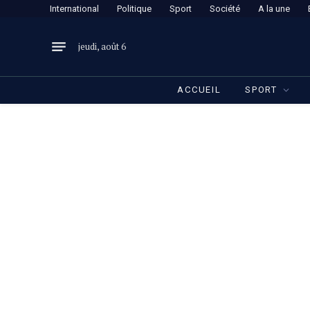
International
Politique
Sport
Société
A la une
jeudi, août 6
ACCUEIL
SPORT