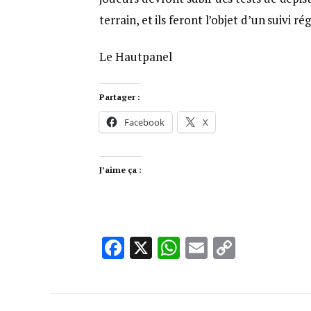
terrain, et ils feront l’objet d’un suivi rég
Le Hautpanel
Partager :
Facebook
X
J’aime ça :
Facebook
X
WhatsApp
Email
Copy
Link