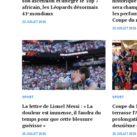
son ascension et intègre le Top 7
historique 
africain, les Léopards désormais
sera cham
41ᵉ mondiaux
les perfor
Coupe du 
22 JUILLET 2026
22 JUILLET 2026
SPORT
SPORT
La lettre de Lionel Messi : « La
Coupe du 
douleur est immense, il faudra du
terrasse l
temps pour que cette blessure
prolongati
guérisse »
deuxième 
20 JUILLET 2026
20 JUILLET 2026