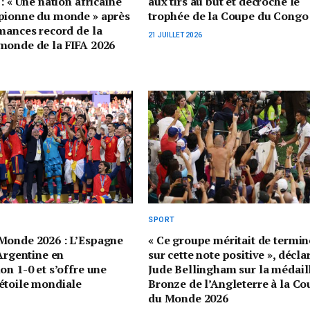
: « Une nation africaine
aux tirs au but et décroche le
pionne du monde » après
trophée de la Coupe du Congo
mances record de la
21 JUILLET 2026
monde de la FIFA 2026
SPORT
Monde 2026 : L’Espagne
« Ce groupe méritait de termin
’Argentine en
sur cette note positive », décla
on 1-0 et s’offre une
Jude Bellingham sur la médail
étoile mondiale
Bronze de l’Angleterre à la C
du Monde 2026