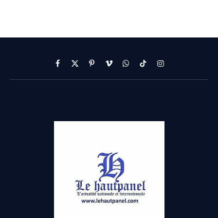
Facebook
X
Pinterest
Vimeo
WhatsApp
TikTok
Instagram
(Twitter)