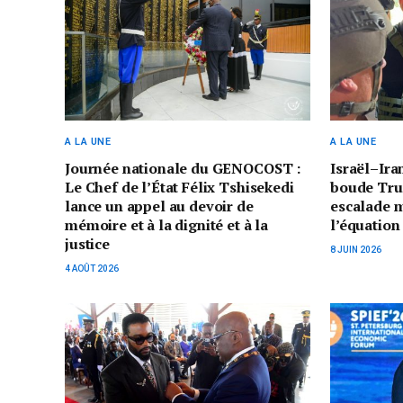
A LA UNE
A LA UNE
Journée nationale du GENOCOST :
Israël–Ira
Le Chef de l’État Félix Tshisekedi
boude Tru
lance un appel au devoir de
escalade mi
mémoire et à la dignité et à la
l’équatio
justice
8 JUIN 2026
4 AOÛT 2026