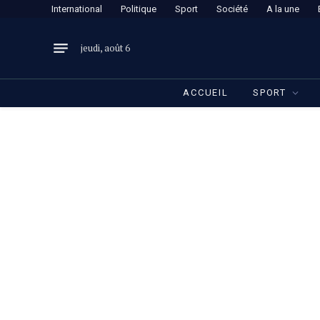
International
Politique
Sport
Société
A la une
jeudi, août 6
ACCUEIL
SPORT