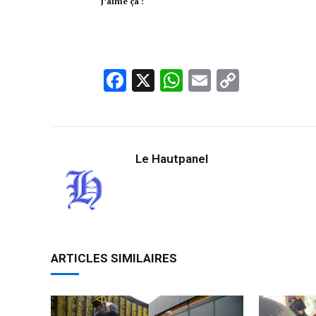
J’aime ça :
Facebook
X
WhatsApp
Email
Copy
Link
Le Hautpanel
ARTICLES SIMILAIRES