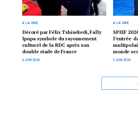
A LA UNE
A LA UNE
Décoré par Félix Tshisekedi, Fally
SPIEF 2026
Ipupa symbole du rayonnement
l’entrée 
culturel de la RDC après son
multipolai
double stade de France
monde occ
6 JUIN 2026
5 JUIN 2026