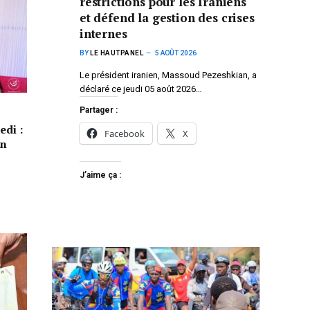
restrictions pour les Iraniens
et défend la gestion des crises
internes
BY
LE HAUTPANEL
5 AOÛT 2026
Le président iranien, Massoud Pezeshkian, a
déclaré ce jeudi 05 août 2026…
Partager :
edi :
Facebook
X
un
J’aime ça :