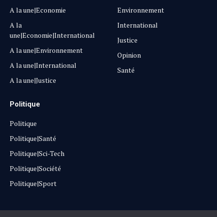
A la une|Economie
Environnement
A la
International
une|Economie|International
Justice
A la une|Environnement
Opinion
A la une|International
Santé
A la une|Justice
Politique
Politique
Politique|Santé
Politique|Sci-Tech
Politique|Société
Politique|Sport