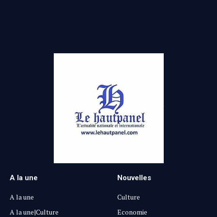
Facebook
X
Pinterest
Vimeo
WhatsApp
TikTok
Instagram
(Twitter)
A la une
Nouvelles
A la une
Culture
A la une|Culture
Economie