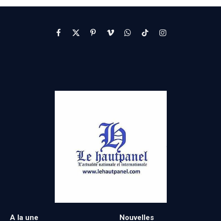
Facebook
X
Pinterest
Vimeo
WhatsApp
TikTok
Instagram
(Twitter)
A la une
Nouvelles