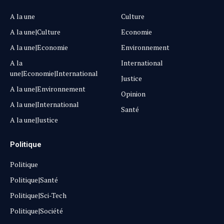
A la une
Culture
A la une|Culture
Economie
A la une|Economie
Environnement
A la
International
une|Economie|International
Justice
A la une|Environnement
Opinion
A la une|International
Santé
A la une|Justice
Politique
Politique
Politique|Santé
Politique|Sci-Tech
Politique|Société