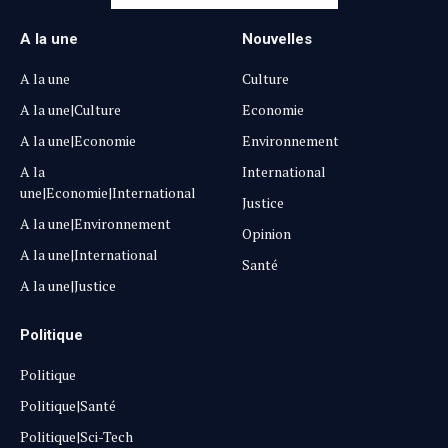
A la une
Nouvelles
A la une
Culture
A la une|Culture
Economie
A la une|Economie
Environnement
A la
International
une|Economie|International
Justice
A la une|Environnement
Opinion
A la une|International
Santé
A la une|Justice
Politique
Politique
Politique|Santé
Politique|Sci-Tech