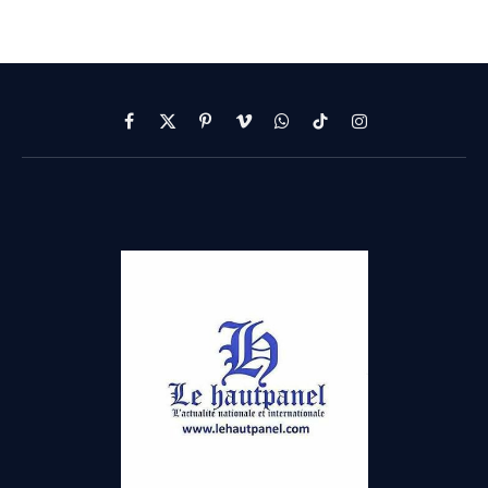
Facebook
X
Pinterest
Vimeo
WhatsApp
TikTok
Instagram
(Twitter)