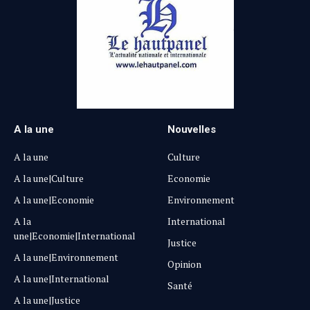
A la une
Nouvelles
A la une
Culture
A la une|Culture
Economie
A la une|Economie
Environnement
A la
International
une|Economie|International
Justice
A la une|Environnement
Opinion
A la une|International
Santé
A la une|Justice