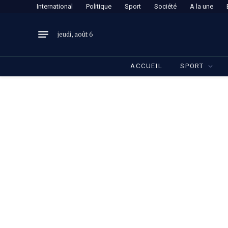
International
Politique
Sport
Société
A la une
jeudi, août 6
ACCUEIL
SPORT