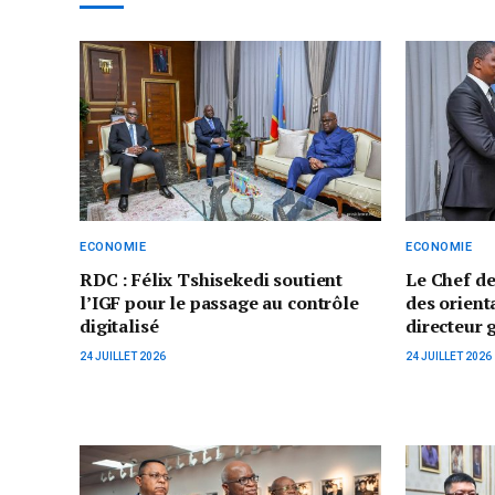
ECONOMIE
ECONOMIE
RDC : Félix Tshisekedi soutient
‎Le Chef d
l’IGF pour le passage au contrôle
des orient
digitalisé
directeur 
24 JUILLET 2026
24 JUILLET 2026