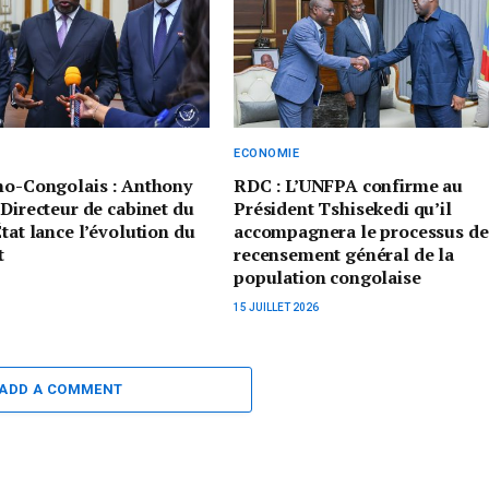
ECONOMIE
no-Congolais : Anthony
RDC : L’UNFPA confirme au
 Directeur de cabinet du
Président Tshisekedi qu’il
État lance l’évolution du
accompagnera le processus de
t
recensement général de la
population congolaise
15 JUILLET 2026
ADD A COMMENT