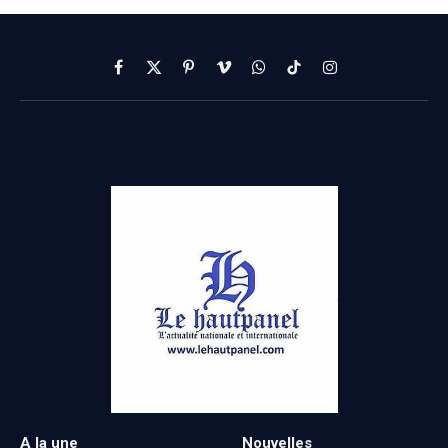
Facebook
X
Pinterest
Vimeo
WhatsApp
TikTok
Instagram
(Twitter)
A la une
Nouvelles