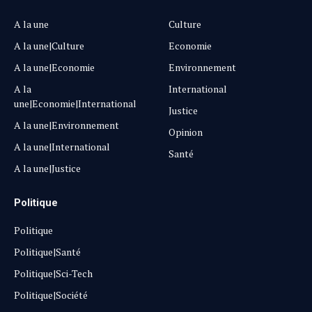
A la une
Culture
A la une|Culture
Economie
A la une|Economie
Environnement
A la
International
une|Economie|International
Justice
A la une|Environnement
Opinion
A la une|International
Santé
A la une|Justice
Politique
Politique
Politique|Santé
Politique|Sci-Tech
Politique|Société