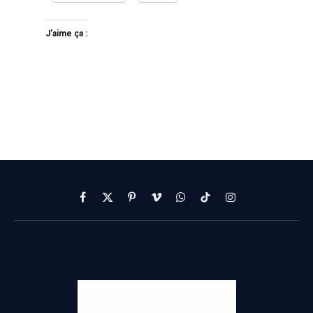
J’aime ça :
Facebook
X
Pinterest
Vimeo
WhatsApp
TikTok
Instagram
(Twitter)