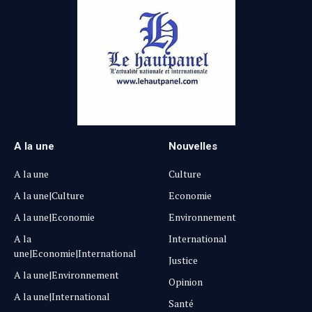
A la une
Nouvelles
A la une
Culture
A la une|Culture
Economie
A la une|Economie
Environnement
A la
International
une|Economie|International
Justice
A la une|Environnement
Opinion
A la une|International
Santé