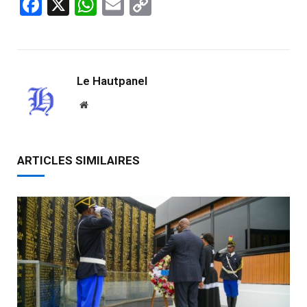
Facebook
X
WhatsApp
Email
Copy
Link
Le Hautpanel
Website
ARTICLES SIMILAIRES