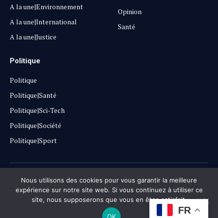
A la une|Environnement
Opinion
A la une|International
Santé
A la une|Justice
Politique
Politique
Politique|Santé
Politique|Sci-Tech
Politique|Société
Politique|Sport
Copyright © 2025
Lehautpanel
Nous utilisons des cookies pour vous garantir la meilleure
expérience sur notre site web. Si vous continuez à utiliser ce
site, nous supposerons que vous en êtes satisfait.
Confidentialité
Contact
Don
FR
OK