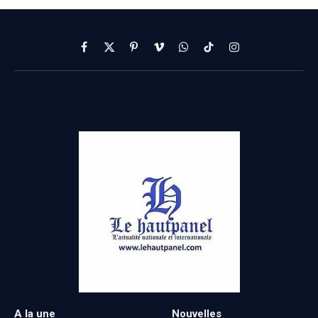
Facebook
X
Pinterest
Vimeo
WhatsApp
TikTok
Instagram
(Twitter)
A la une
Nouvelles