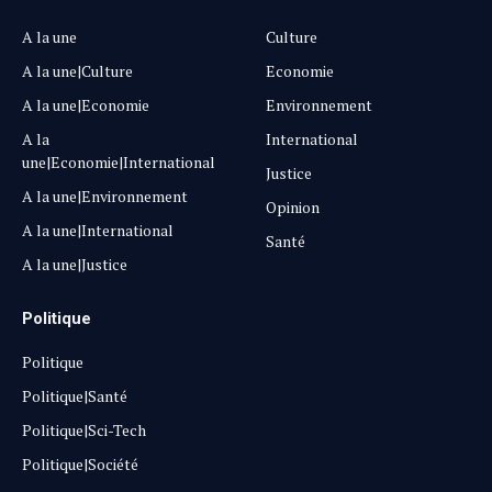
A la une
Culture
A la une|Culture
Economie
A la une|Economie
Environnement
A la
International
une|Economie|International
Justice
A la une|Environnement
Opinion
A la une|International
Santé
A la une|Justice
Politique
Politique
Politique|Santé
Politique|Sci-Tech
Politique|Société