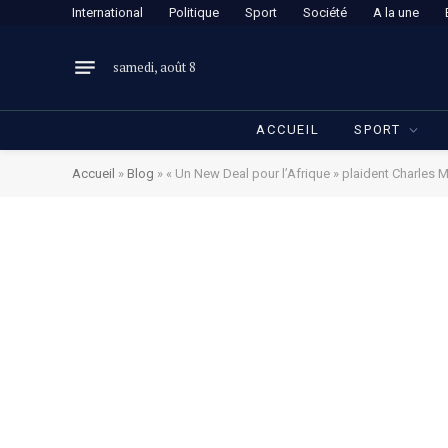
International
Politique
Sport
Société
A la une
samedi, août 8
ACCUEIL
SPORT
Accueil
»
Blog
»
« Un New Deal pour l’Afrique » plaident Charles M