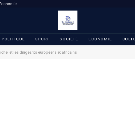
Economie
POLITIQUE
SPORT
SOCIÉTÉ
ECONOMIE
CULT
ichel et les dirigeants européens et africains