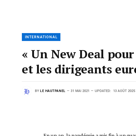
INTERNATIONAL
« Un New Deal pour 
et les dirigeants eu
BY
LE HAUTPANEL
31 MAI 2021
UPDATED:
13 AOÛT 2025
En un an, la pandémie a mis fin à un qua