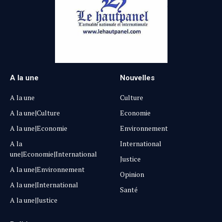
A la une
Nouvelles
A la une
Culture
A la une|Culture
Economie
A la une|Economie
Environnement
A la
International
une|Economie|International
Justice
A la une|Environnement
Opinion
A la une|International
Santé
A la une|Justice