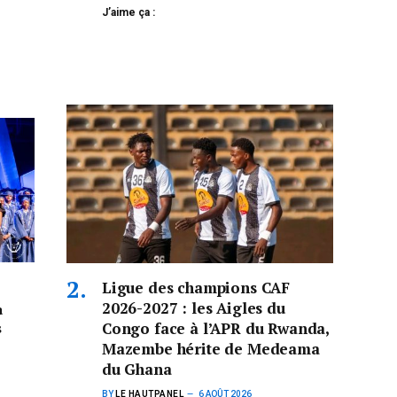
J’aime ça :
Ligue des champions CAF
2026-2027 : les Aigles du
a
s
Congo face à l’APR du Rwanda,
Mazembe hérite de Medeama
du Ghana
BY
LE HAUTPANEL
6 AOÛT 2026