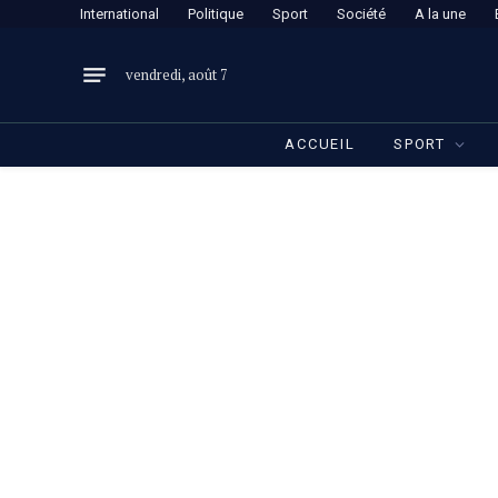
International
Politique
Sport
Société
A la une
vendredi, août 7
ACCUEIL
SPORT