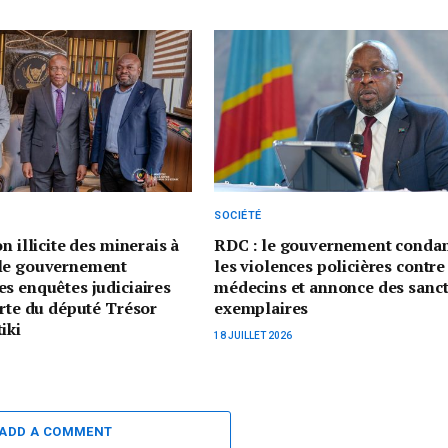
SOCIÉTÉ
n illicite des minerais à
RDC : le gouvernement cond
le gouvernement
les violences policières contre
s enquêtes judiciaires
médecins et annonce des sanc
erte du député Trésor
exemplaires
iki
18 JUILLET 2026
ADD A COMMENT