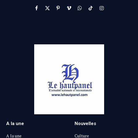
Facebook
X
Pinterest
Vimeo
WhatsApp
TikTok
Instagram
(Twitter)
A la une
Nouvelles
A la une
Culture