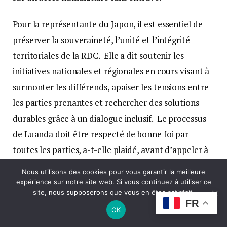
Pour la représentante du Japon, il est essentiel de
préserver la souveraineté, l’unité et l’intégrité
territoriales de la RDC. Elle a dit soutenir les
initiatives nationales et régionales en cours visant à
surmonter les différends, apaiser les tensions entre
les parties prenantes et rechercher des solutions
durables grâce à un dialogue inclusif. Le processus
de Luanda doit être respecté de bonne foi par
toutes les parties, a-t-elle plaidé, avant d’appeler à
éviter toute action susceptible de le faire
Nous utilisons des cookies pour vous garantir la meilleure
dérailler. Toute aide de l’ONU à la force régionale
expérience sur notre site web. Si vous continuez à utiliser ce
site, nous supposerons que vous en êtes satisfait.
SAMIDRC doit être fournie dans le strict respect des
FR
OK
droits humains, a-t-elle dit. Elle a également appelé