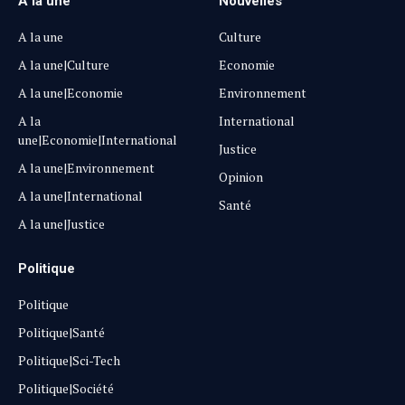
A la une
Nouvelles
A la une
Culture
A la une|Culture
Economie
A la une|Economie
Environnement
A la
International
une|Economie|International
Justice
A la une|Environnement
Opinion
A la une|International
Santé
A la une|Justice
Politique
Politique
Politique|Santé
Politique|Sci-Tech
Politique|Société