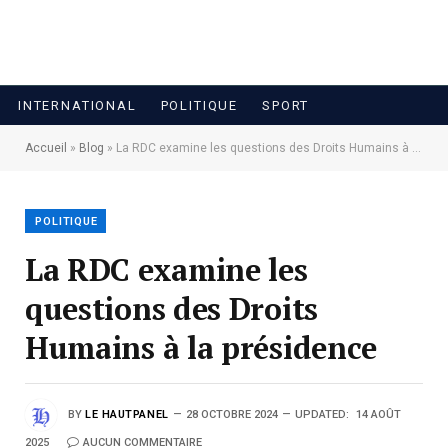
INTERNATIONAL
POLITIQUE
SPORT
Accueil
»
Blog
»
La RDC examine les questions des Droits Humains à la présidence
POLITIQUE
La RDC examine les
questions des Droits
Humains à la présidence
BY
LE HAUTPANEL
28 OCTOBRE 2024
UPDATED:
14 AOÛT
2025
AUCUN COMMENTAIRE