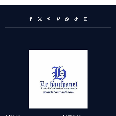
Facebook
X
Pinterest
Vimeo
WhatsApp
TikTok
Instagram
(Twitter)