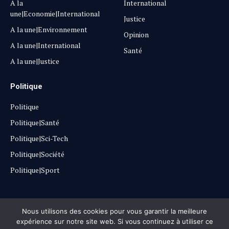
A la
International
une|Economie|International
Justice
A la une|Environnement
Opinion
A la une|International
Santé
A la une|Justice
Politique
Politique
Politique|Santé
Politique|Sci-Tech
Politique|Société
Politique|Sport
Copyright © 2025
Lehautpanel
Nous utilisons des cookies pour vous garantir la meilleure
expérience sur notre site web. Si vous continuez à utiliser ce