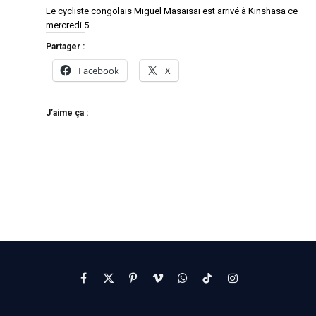
Le cycliste congolais Miguel Masaisai est arrivé à Kinshasa ce
mercredi 5…
Partager :
Facebook
X
J’aime ça :
Facebook
X
Pinterest
Vimeo
WhatsApp
TikTok
Instagram
(Twitter)