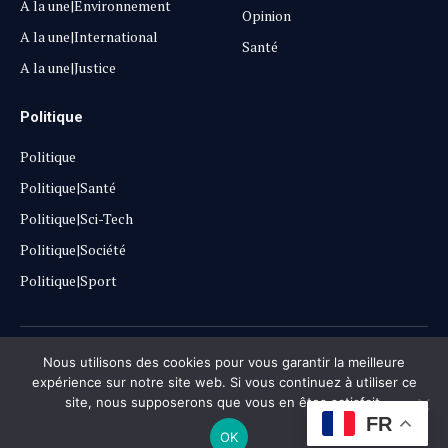
A la une|Environnement
Opinion
A la une|International
Santé
A la une|Justice
Politique
Politique
Politique|Santé
Politique|Sci-Tech
Politique|Société
Politique|Sport
Copyright © 2025
Lehautpanel
Nous utilisons des cookies pour vous garantir la meilleure
expérience sur notre site web. Si vous continuez à utiliser ce
site, nous supposerons que vous en êtes satisfait.
Confidentialité
Contact
Don
FR
OK