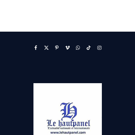
Facebook
X
Pinterest
Vimeo
WhatsApp
TikTok
Instagram
(Twitter)