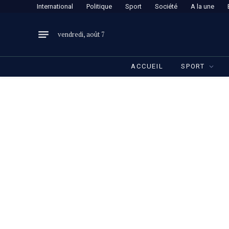
International
Politique
Sport
Société
A la une
vendredi, août 7
ACCUEIL
SPORT