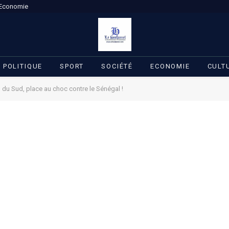
Economie
POLITIQUE
SPORT
SOCIÉTÉ
ECONOMIE
CULT
 du Sud, place au choc contre le Sénégal !