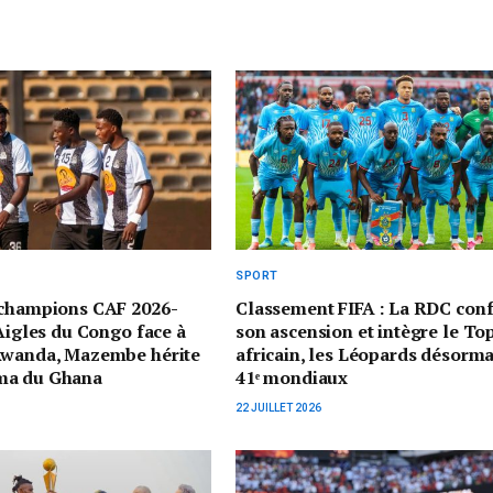
SPORT
 champions CAF 2026-
Classement FIFA : La RDC con
 Aigles du Congo face à
son ascension et intègre le To
Rwanda, Mazembe hérite
africain, les Léopards désorma
ma du Ghana
41ᵉ mondiaux
22 JUILLET 2026