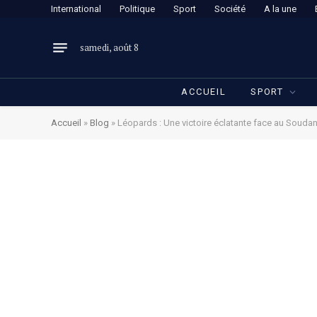
International
Politique
Sport
Société
A la une
samedi, août 8
ACCUEIL
SPORT
Accueil
»
Blog
»
Léopards : Une victoire éclatante face au Soudan