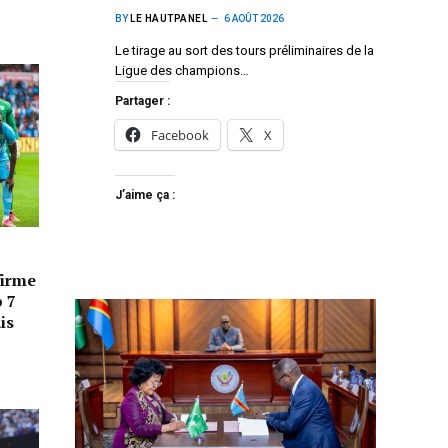
BY
LE HAUTPANEL
6 AOÛT 2026
Le tirage au sort des tours préliminaires de la
Ligue des champions…
Partager :
Facebook
X
J’aime ça :
firme
p 7
is