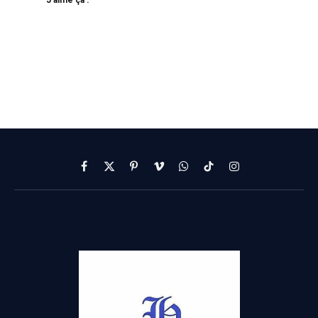
J’aime ça :
Facebook
X
Pinterest
Vimeo
WhatsApp
TikTok
Instagram
(Twitter)