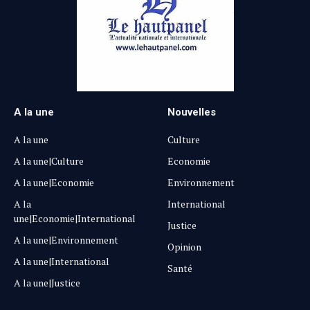
A la une
Nouvelles
A la une
Culture
A la une|Culture
Economie
A la une|Economie
Environnement
A la
International
une|Economie|International
Justice
A la une|Environnement
Opinion
A la une|International
Santé
A la une|Justice