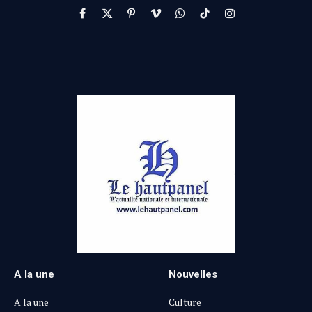
Facebook
X
Pinterest
Vimeo
WhatsApp
TikTok
Instagram
(Twitter)
A la une
Nouvelles
A la une
Culture