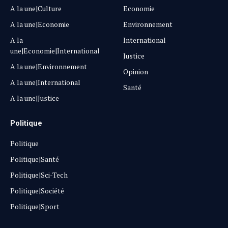
A la une|Culture
Economie
A la une|Economie
Environnement
A la
International
une|Economie|International
Justice
A la une|Environnement
Opinion
A la une|International
Santé
A la une|Justice
Politique
Politique
Politique|Santé
Politique|Sci-Tech
Politique|Société
Politique|Sport