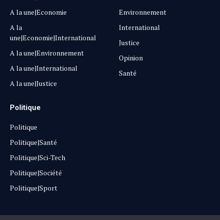
A la une|Economie
Environnement
A la
International
une|Economie|International
Justice
A la une|Environnement
Opinion
A la une|International
Santé
A la une|Justice
Politique
Politique
Politique|Santé
Politique|Sci-Tech
Politique|Société
Politique|Sport