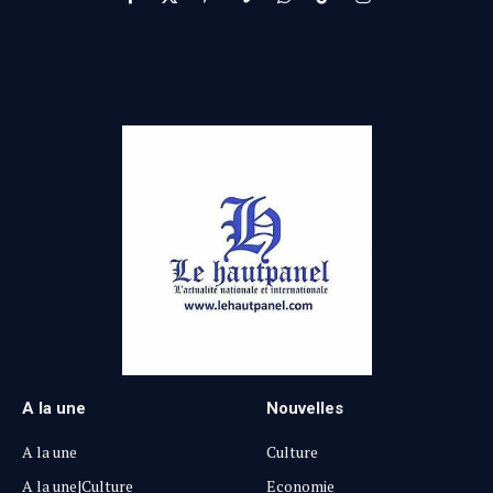
Facebook
X
Pinterest
Vimeo
WhatsApp
TikTok
Instagram
(Twitter)
A la une
Nouvelles
A la une
Culture
A la une|Culture
Economie