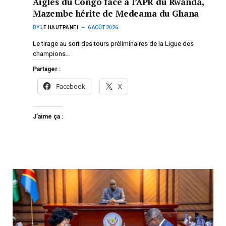
Aigles du Congo face à l’APR du Rwanda,
Mazembe hérite de Medeama du Ghana
BY
LE HAUTPANEL
6 AOÛT 2026
Le tirage au sort des tours préliminaires de la Ligue des
champions…
Partager :
Facebook
X
J’aime ça :