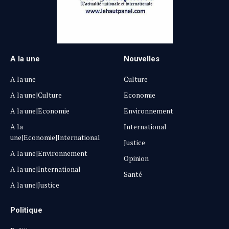
A la une
Nouvelles
A la une
Culture
A la une|Culture
Economie
A la une|Economie
Environnement
A la
International
une|Economie|International
Justice
A la une|Environnement
Opinion
A la une|International
Santé
A la une|Justice
Politique