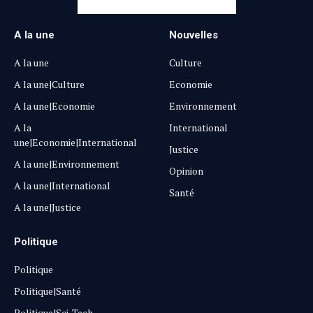
A la une
Nouvelles
A la une
Culture
A la une|Culture
Economie
A la une|Economie
Environnement
A la
International
une|Economie|International
Justice
A la une|Environnement
Opinion
A la une|International
Santé
A la une|Justice
Politique
Politique
Politique|Santé
Politique|Sci-Tech