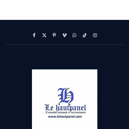
Facebook
X
Pinterest
Vimeo
WhatsApp
TikTok
Instagram
(Twitter)