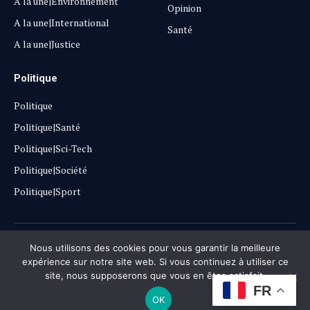
A la une|Environnement
Opinion
A la une|International
Santé
A la une|Justice
Politique
Politique
Politique|Santé
Politique|Sci-Tech
Politique|Société
Politique|Sport
Copyright © 2025
Lehautpanel
Nous utilisons des cookies pour vous garantir la meilleure
expérience sur notre site web. Si vous continuez à utiliser ce
site, nous supposerons que vous en êtes satisfait.
Confidentialité
Contact
Don
FR
OK