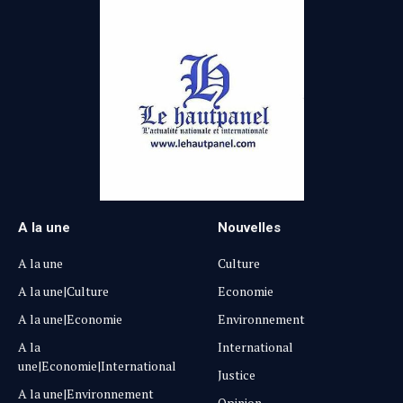
A la une
Nouvelles
A la une
Culture
A la une|Culture
Economie
A la une|Economie
Environnement
A la
International
une|Economie|International
Justice
A la une|Environnement
Opinion