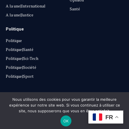
A la une|International
Santé
A la une|Justice
Politique
Politique
Politique|Santé
Politique|Sci-Tech
Politique|Société
Politique|Sport
Copyright © 2025
Lehautpanel
Nous utilisons des cookies pour vous garantir la meilleure
expérience sur notre site web. Si vous continuez à utiliser ce
site, nous supposerons que vous en êtes satisfait.
Confidentialité
Contact
Don
FR
OK