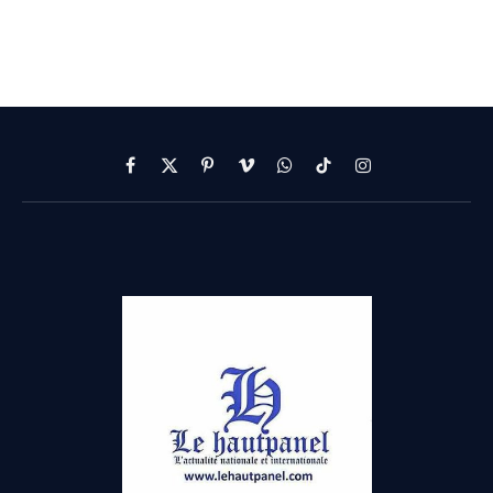
Facebook
X
Pinterest
Vimeo
WhatsApp
TikTok
Instagram
(Twitter)