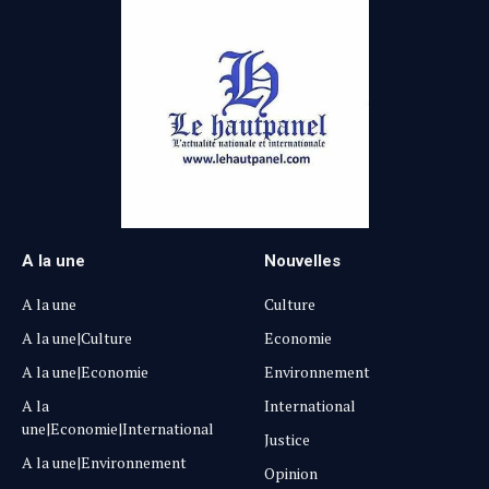
A la une
Nouvelles
A la une
Culture
A la une|Culture
Economie
A la une|Economie
Environnement
A la
International
une|Economie|International
Justice
A la une|Environnement
Opinion