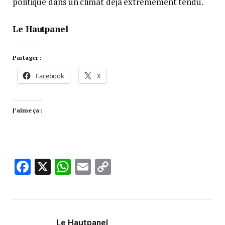
politique dans un climat déjà extrêmement tendu.
Le Hautpanel
Partager :
Facebook
X
J’aime ça :
Facebook
X
WhatsApp
Email
Copy
Link
Le Hautpanel