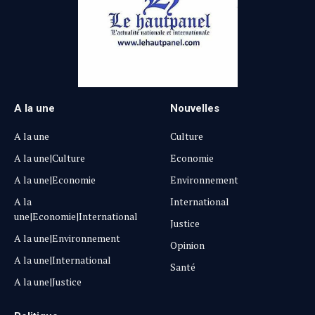
A la une
Nouvelles
A la une
Culture
A la une|Culture
Economie
A la une|Economie
Environnement
A la
International
une|Economie|International
Justice
A la une|Environnement
Opinion
A la une|International
Santé
A la une|Justice