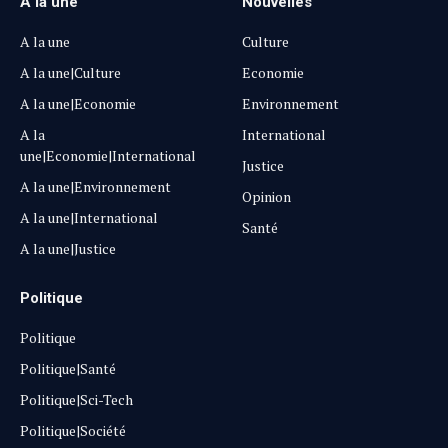
A la une
Nouvelles
A la une
Culture
A la une|Culture
Economie
A la une|Economie
Environnement
A la
International
une|Economie|International
Justice
A la une|Environnement
Opinion
A la une|International
Santé
A la une|Justice
Politique
Politique
Politique|Santé
Politique|Sci-Tech
Politique|Société