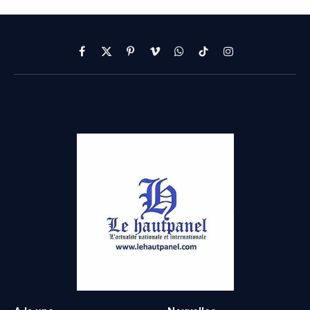
Facebook
X
Pinterest
Vimeo
WhatsApp
TikTok
Instagram
(Twitter)