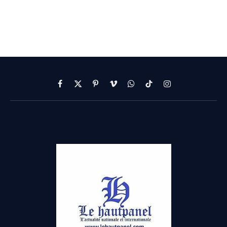
Facebook
X
Pinterest
Vimeo
WhatsApp
TikTok
Instagram
(Twitter)