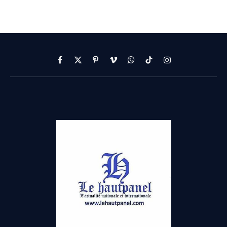
Facebook
X
Pinterest
Vimeo
WhatsApp
TikTok
Instagram
(Twitter)