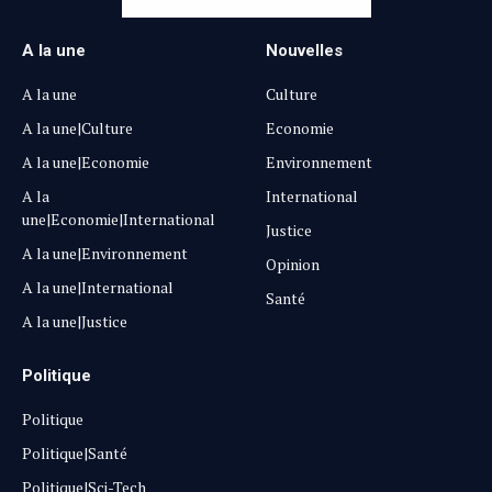
A la une
Nouvelles
A la une
Culture
A la une|Culture
Economie
A la une|Economie
Environnement
A la
International
une|Economie|International
Justice
A la une|Environnement
Opinion
A la une|International
Santé
A la une|Justice
Politique
Politique
Politique|Santé
Politique|Sci-Tech