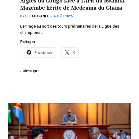
Aigles du Congo face à l’APR du Rwanda,
Mazembe hérite de Medeama du Ghana
BY
LE HAUTPANEL
6 AOÛT 2026
Le tirage au sort des tours préliminaires de la Ligue des
champions…
Partager :
Facebook
X
J’aime ça :