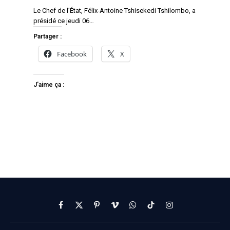
Le Chef de l’État, Félix-Antoine Tshisekedi Tshilombo, a
présidé ce jeudi 06…
Partager :
Facebook
X
J’aime ça :
Facebook
X
Pinterest
Vimeo
WhatsApp
TikTok
Instagram
(Twitter)