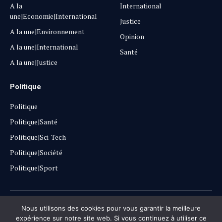
A la
International
une|Economie|International
Justice
A la une|Environnement
Opinion
A la une|International
Santé
A la une|Justice
Politique
Politique
Politique|Santé
Politique|Sci-Tech
Politique|Société
Politique|Sport
Copyright © 2025
Lehautpanel
Nous utilisons des cookies pour vous garantir la meilleure
expérience sur notre site web. Si vous continuez à utiliser ce