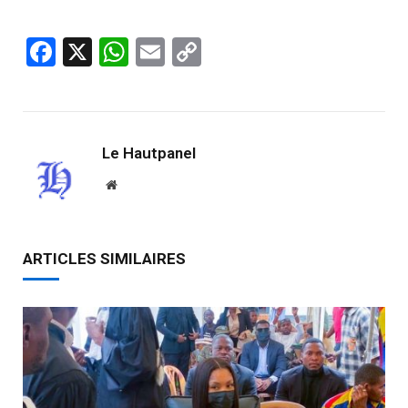
Facebook
X
WhatsApp
Email
Copy
Link
Le Hautpanel
Website
ARTICLES SIMILAIRES