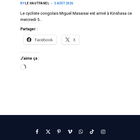
BY
LE HAUTPANEL
5 AOÛT 2026
Le cycliste congolais Miguel Masaisai est arrivé à Kinshasa ce
mercredi 5…
Partager :
Facebook
X
J’aime ça :
Facebook
X
Pinterest
Vimeo
WhatsApp
TikTok
Instagram