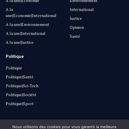
A la une|Economie
Environnement
A la
International
une|Economie|International
Justice
A la une|Environnement
Opinion
A la une|International
Santé
A la une|Justice
Politique
Politique
Politique|Santé
Politique|Sci-Tech
Politique|Société
Politique|Sport
Copyright © 2025
Lehautpanel
Nous utilisons des cookies pour vous garantir la meilleure