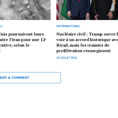
AL
INTERNATIONAL
Unis poursuivent leurs
Nucléaire civil : Trump ouvre 
ntre l’Iran pour une 12ᵉ
voie à un accord historique av
cutive, selon le
Riyad, mais les craintes de
M
prolifération ressurgissent
22 JUILLET 2026
ADD A COMMENT