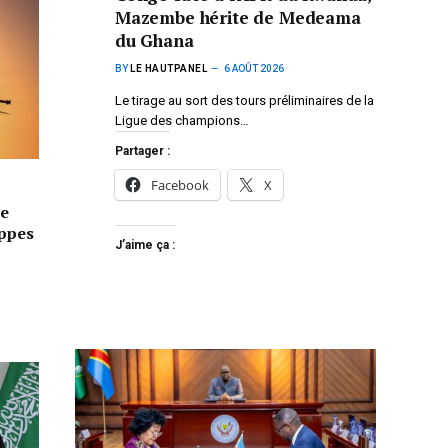
Mazembe hérite de Medeama
du Ghana
BY
LE HAUTPANEL
6 AOÛT 2026
Le tirage au sort des tours préliminaires de la
Ligue des champions…
Partager :
Facebook
X
e
appes
J’aime ça :