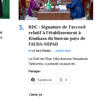
RDC : Signature de l’accord
la
relatif à l’établissement à
ec
Kinshasa du bureau-pays de
l’AUDA-NEPAD
BY
LE HAUTPANEL
6 AOÛT 2026
Le Chef de l’État, Félix-Antoine Tshisekedi
Tshilombo, a présidé ce jeudi 06…
Partager :
Facebook
X
J’aime ça :