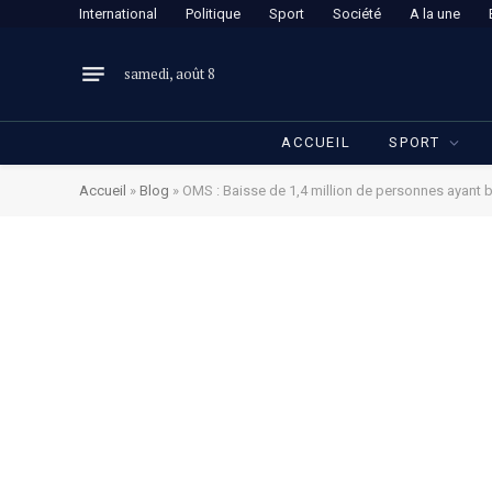
International
Politique
Sport
Société
A la une
samedi, août 8
ACCUEIL
SPORT
Accueil
»
Blog
»
OMS : Baisse de 1,4 million de personnes ayant b