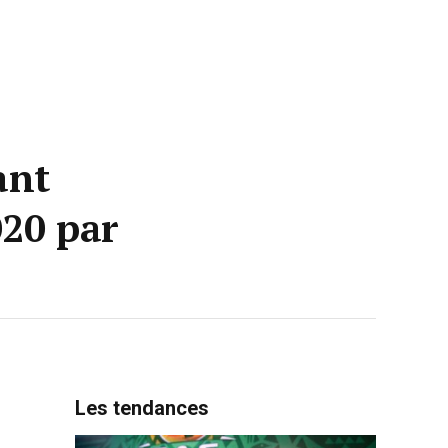
ant
020 par
Les tendances